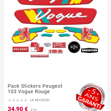
Pack Stickers Peugeot
103 Vogue Rouge





LA REVUE(0)
34,90 €
TTC