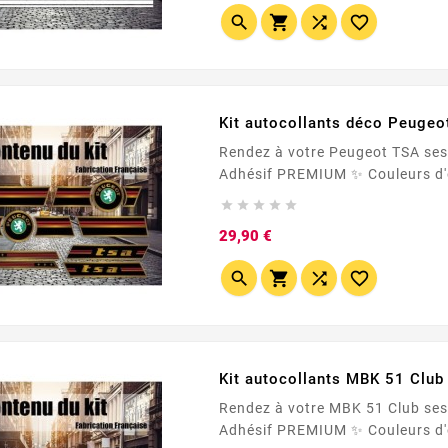




Kit autocollants déco Peugeo
Rendez à votre Peugeot TSA ses blasons d'origine (ou presque) Made In France 🇫🇷





Prix
29,90 €




Kit autocollants MBK 51 Club
Rendez à votre MBK 51 Club ses blasons d'