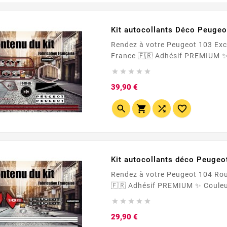
Kit autocollants Déco Peugeo
Rendez à votre Peugeot 103 Excalibur ses blasons d'origine (ou pre





Prix
39,90 €




Kit autocollants déco Peuge
Rendez à votre Peugeot 104 Rouge ses blasons d'origine (ou presque) Made I





Prix
29,90 €