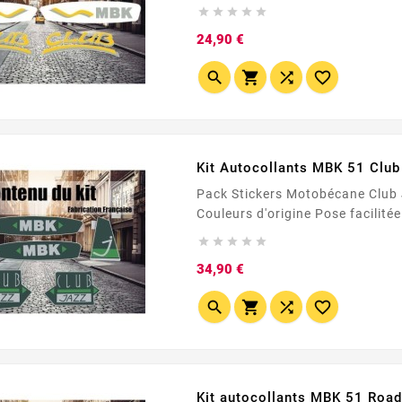





Prix
24,90 €




Kit Autocollants MBK 51 Club
Pack Stickers Motobécane Club Jazz Vert Made In France 🇫
Couleurs d'origine Pose facili





Prix
34,90 €




Kit autocollants MBK 51 Road