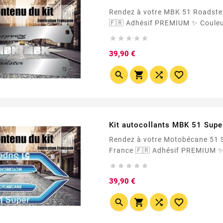
Rendez à votre MBK 51 Roadster ses bl





Prix
39,90 €




Kit autocollants MBK 51 Super
Rendez à votre Motobécane 51 Super Bleu ses blasons d'origine





Prix
39,90 €



