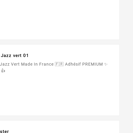
 Jazz vert 01
 Adhésif PREMIUM ✨
tée 👍
ster