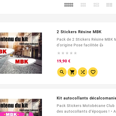
s
2 Stickers Résine MBK
Pack de 2 Stickers Résine MBK Made In France 🇫🇷 Adhésif PREMIUM ✨ Couleurs
d'origine Pose facilitée 👍





Prix
19,90 €




Kit autocollants décalcoman
Pack Stickers Motobécane Club Salsa Rose • Pack stickers P
des autocollants d’époques ! • Adhésif Premium ! • Pose sans Bulles ! •