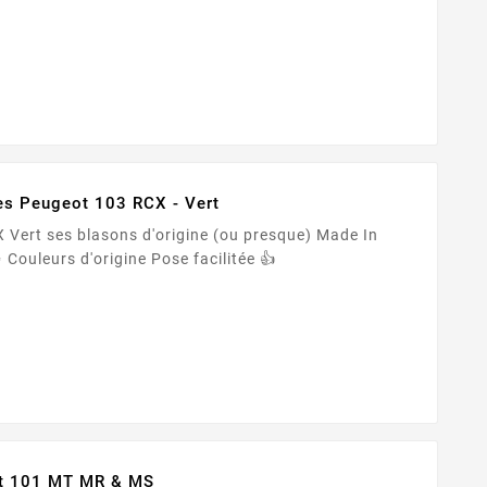
Salsa Rose : • 2 Stickers carters moteur • 2 Stickers...
es Peugeot 103 RCX - Vert
sque) Made In
France 🇫🇷 Adhésif PREMIUM ✨ Couleurs d'origine Pose facilitée 👍
ot 101 MT MR & MS