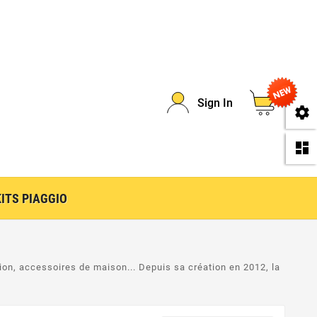
0
Sign In
se
da
KITS PIAGGIO
ion, accessoires de maison... Depuis sa création en 2012, la