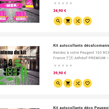
Repositionnables ! • Fabrication 100% française Contenu du kit stickers MBK 51 Club





Prix
34,90 €




Kit autocollants décalcomani
Rendez à votre Peugeot 103 RCX Vert ses blasons d'origine (ou pre





Prix
39,90 €




Kit autocollants déco Peuge