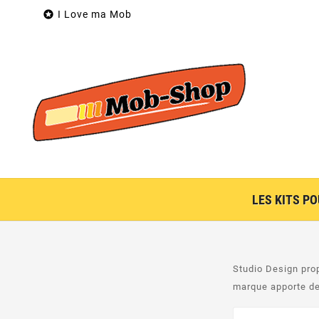

I Love ma Mob
LES KITS P
Studio Design prop
marque apporte de