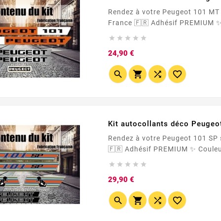
Rendez à votre Peugeot 101 MT MR MS ses blasons d'origine (ou p





Prix
24,90 €




Kit autocollants déco Peugeo
Rendez à votre Peugeot 101 SP ses blasons d'origine (ou presque) Made In France





Prix
29,90 €



